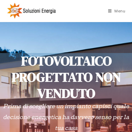
Menu
FOTOVOLTAICO
PROGETTATO NON
VENDUTO
Prima di scegliere un impianto capisci quale
decisione energetica ha davvero senso per la
tua casa