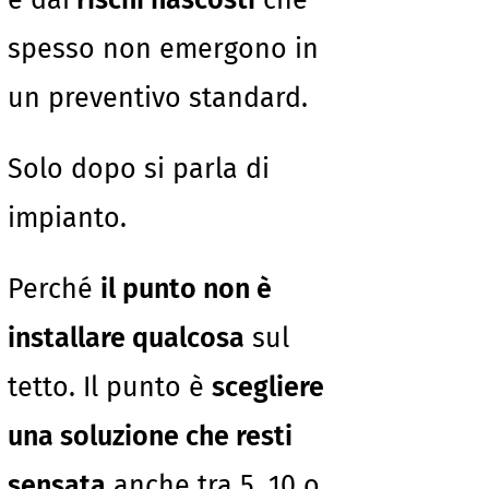
e dai
rischi nascosti
che
spesso non emergono in
un preventivo standard.
Solo dopo si parla di
impianto.
Perché
il punto non è
installare qualcosa
sul
tetto. Il punto è
scegliere
una soluzione che resti
sensata
anche tra 5, 10 o