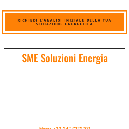
RICHIEDI L’ANALISI INIZIALE DELLA TUA
SITUAZIONE ENERGETICA
SME Soluzioni Energia
Sede Legale:
Signorini Marco Emilio
Via Bellaria 119
27013 – Chignolo Po (PV)